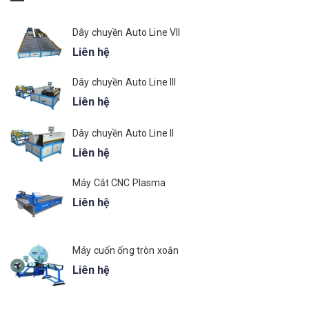
Dây chuyền Auto Line VII
Liên hệ
Dây chuyền Auto Line III
Liên hệ
Dây chuyền Auto Line II
Liên hệ
Máy Cắt CNC Plasma
Liên hệ
Máy cuốn ống tròn xoắn
Liên hệ