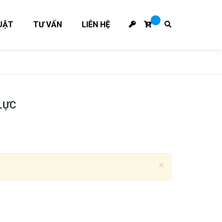
UẬT
TƯ VẤN
LIÊN HỆ
LỰC
×