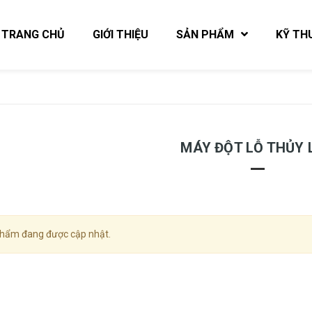
TRANG CHỦ
GIỚI THIỆU
SẢN PHẨM
KỸ TH
MÁY ĐỘT LỖ THỦY 
hẩm đang được cập nhật.