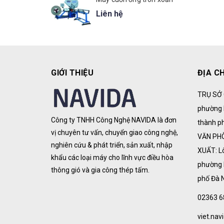
Liên hệ
GIỚI THIỆU
ĐỊA CH
TRỤ SỞ 
phường 
Công ty TNHH Công Nghệ NAVIDA là đơn
thành p
vị chuyên tư vấn, chuyển giao công nghệ,
VĂN PH
nghiên cứu & phát triển, sản xuất, nhập
XUẤT: L
khẩu các loại máy cho lĩnh vực điều hòa
phường 
thông gió và gia công thép tấm.
phố Đà 
02363 6
viet.na