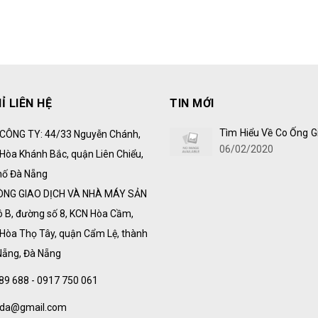
Ỉ LIÊN HỆ
TIN MỚI
Tìm Hiểu Về Co Ống G
CÔNG TY: 44/33 Nguyễn Chánh,
06/02/2020
Hòa Khánh Bắc, quận Liên Chiểu,
hố Đà Nẵng
ÒNG GIAO DỊCH VÀ NHÀ MÁY SẢN
ô B, đường số 8, KCN Hòa Cầm,
Hòa Thọ Tây, quận Cẩm Lệ, thành
Nẵng, Đà Nẵng
89 688 - 0917 750 061
vida@gmail.com