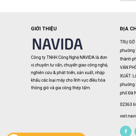
GIỚI THIỆU
ĐỊA CH
TRỤ SỞ 
phường 
Công ty TNHH Công Nghệ NAVIDA là đơn
thành p
vị chuyên tư vấn, chuyển giao công nghệ,
VĂN PH
nghiên cứu & phát triển, sản xuất, nhập
XUẤT: L
khẩu các loại máy cho lĩnh vực điều hòa
phường 
thông gió và gia công thép tấm.
phố Đà 
02363 6
viet.na