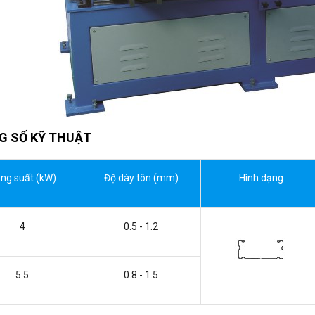
G SỐ KỸ THUẬT
ng suất (kW)
Độ dày tôn (mm)
Hình dạng
4
0.5 - 1.2
5.5
0.8 - 1.5