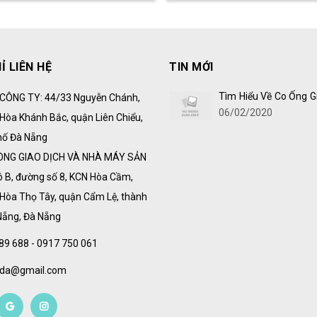
Ỉ LIÊN HỆ
TIN MỚI
Tìm Hiểu Về Co Ống G
CÔNG TY: 44/33 Nguyễn Chánh,
06/02/2020
Hòa Khánh Bắc, quận Liên Chiểu,
hố Đà Nẵng
ÒNG GIAO DỊCH VÀ NHÀ MÁY SẢN
ô B, đường số 8, KCN Hòa Cầm,
Hòa Thọ Tây, quận Cẩm Lệ, thành
Nẵng, Đà Nẵng
89 688 - 0917 750 061
vida@gmail.com