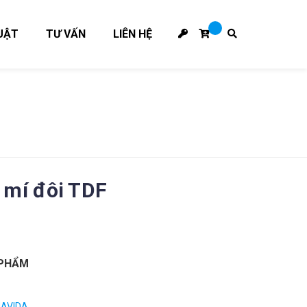
UẬT
TƯ VẤN
LIÊN HỆ
 mí đôi TDF
 PHẨM
NAVIDA