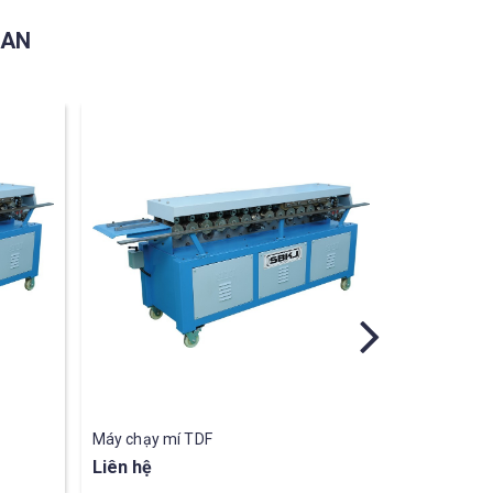
UAN
Máy chạy mí TDF
Máy chạy m
Liên hệ
Liên hệ