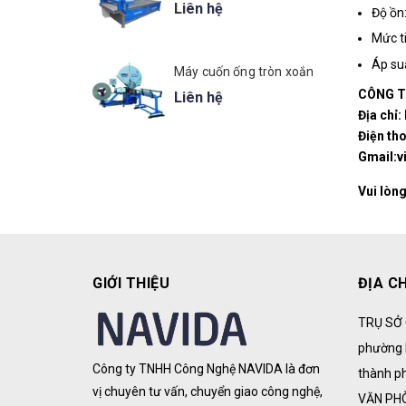
Liên hệ
Độ ồn:
Mức ti
Áp suấ
Máy cuốn ống tròn xoắn
CÔNG T
Liên hệ
Địa chỉ
Điện th
Gmail:v
Vui lòng
GIỚI THIỆU
ĐỊA CH
TRỤ SỞ 
phường 
Công ty TNHH Công Nghệ NAVIDA là đơn
thành p
vị chuyên tư vấn, chuyển giao công nghệ,
VĂN PH