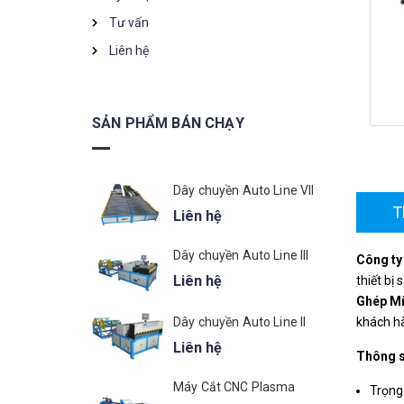
Tư vấn
Liên hệ
SẢN PHẨM BÁN CHẠY
Dây chuyền Auto Line VII
T
Liên hệ
Dây chuyền Auto Line III
Công t
Liên hệ
thiết bị
Ghép Mí
Dây chuyền Auto Line II
khách h
Liên hệ
Thông s
Máy Cắt CNC Plasma
Trọng 