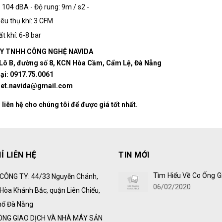
 104 dBA - Độ rung: 9m / s2 -
êu thụ khí: 3 CFM
t khí: 6-8 bar
Y TNHH CÔNG NGHỆ NAVIDA
: Lô B, đường số 8, KCN Hòa Cầm, Cẩm Lệ, Đà Nẵng
oại: 0917.75.0061
iet.navida@gmail.com
 liên hệ cho chúng tôi để được giá tốt nhất.
Ỉ LIÊN HỆ
TIN MỚI
Tìm Hiểu Về Co Ống G
CÔNG TY: 44/33 Nguyễn Chánh,
06/02/2020
Hòa Khánh Bắc, quận Liên Chiểu,
hố Đà Nẵng
ÒNG GIAO DỊCH VÀ NHÀ MÁY SẢN