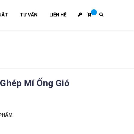
UẬT
TƯ VẤN
LIÊN HỆ
 Ghép Mí Ống Gió
 PHẨM
A