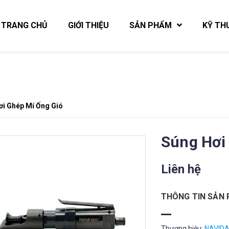
TRANG CHỦ
GIỚI THIỆU
SẢN PHẨM
KỸ TH
ơi Ghép Mí Ống Gió
Súng Hơi
Liên hệ
THÔNG TIN SẢN
Thương hiệu:
NAVID