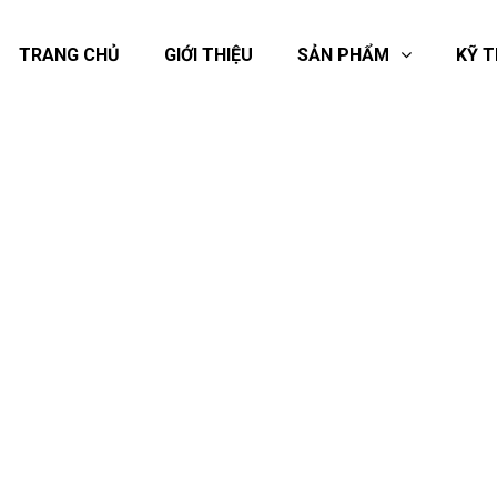
TRANG CHỦ
GIỚI THIỆU
SẢN PHẨM
KỸ 